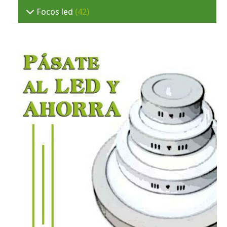
Focos led
(42)