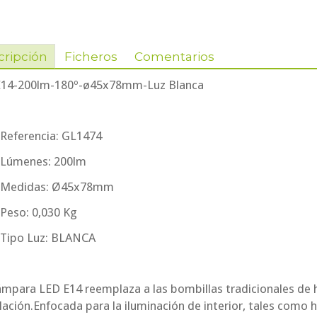
cripción
Ficheros
Comentarios
14-200lm-180º-ø45x78mm-Luz Blanca
 Referencia: GL1474
 Lúmenes: 200lm
. Medidas: Ø45x78mm
 Peso: 0,030 Kg
 Tipo Luz: BLANCA
ámpara LED E14 reemplaza a las bombillas tradicionales de 
lación.Enfocada para la iluminación de interior, tales como 