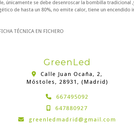
e, únicamente se debe desenroscar la bombilla tradicional 
gético de hasta un 80%, no emite calor, tiene un encendido 
FICHA TÉCNICA EN FICHERO
GreenLed
Calle Juan Ocaña, 2,
Móstoles
,
28931
,
(Madrid)
667495092
647880927
greenledmadrid
gmail.com