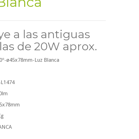
Blanca
ye a las antiguas
las de 20W aprox.
0º-ø45x78mm-Luz Blanca
 GL1474
00lm
Ø45x78mm
Kg
LANCA