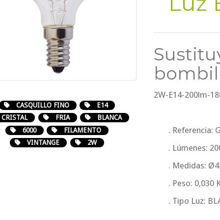
Luz 
Sustitu
bombil
2W-E14-200lm-18
CASQUILLO FINO
E14
CRISTAL
FRIA
BLANCA
. Referencia:
6000
FILAMENTO
VINTANGE
2W
. Lúmenes: 2
. Medidas: 
. Peso: 0,030 
. Tipo Luz: B