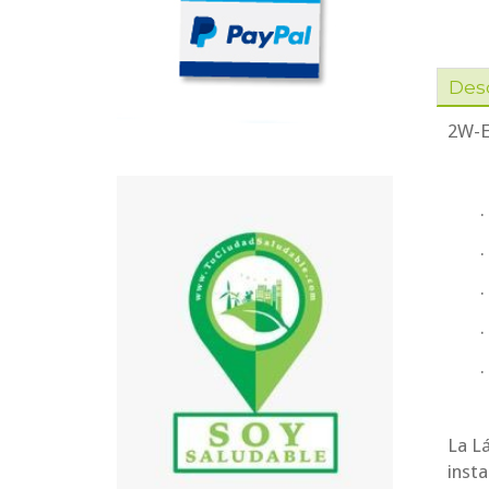
Des
2W-E
.
.
.
.
La L
insta