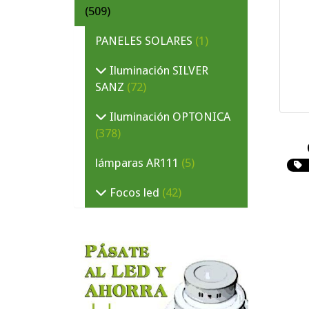
(509)
PANELES SOLARES
(1)
Iluminación SILVER
SANZ
(72)
Iluminación OPTONICA
(378)
lámparas AR111
(5)
Focos led
(42)