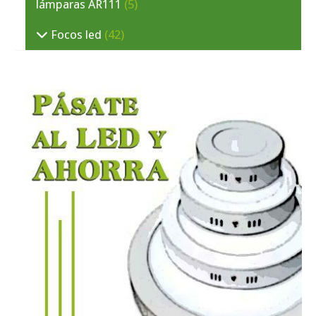
lámparas AR111
(5)
Focos led
(42)