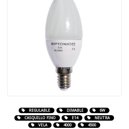
REGULABLE
DIMABLE
6W
CASQUILLO FINO
E14
NEUTRA
VELA
4000
4500