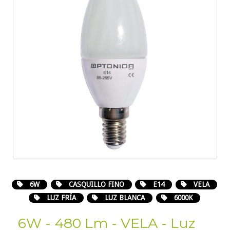
6W
CASQUILLO FINO
E14
VELA
LUZ FRÍA
LUZ BLANCA
6000K
6W - 480 Lm - VELA - Luz