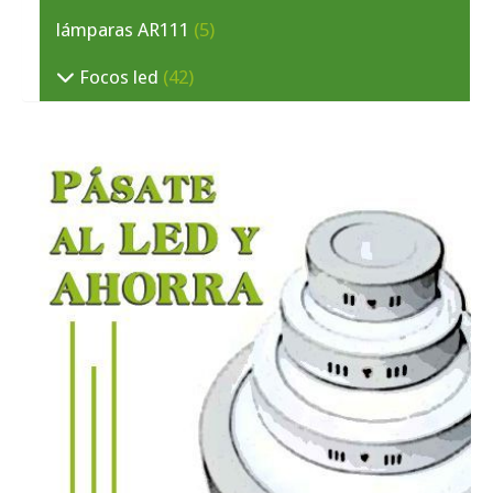
lámparas AR111
(5)
Focos led
(42)