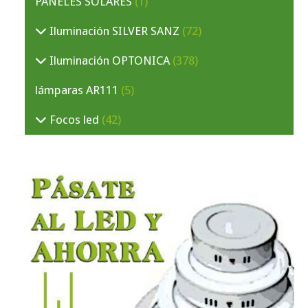
PANELES SOLARES
(1)
Iluminación SILVER SANZ
(72)
Iluminación OPTONICA
(378)
lámparas AR111
(5)
Focos led
(42)