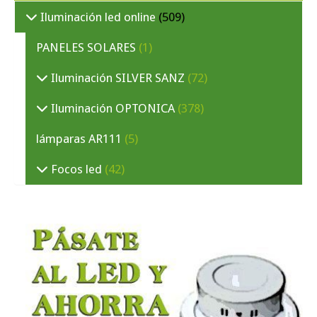
Iluminación led online
(509)
PANELES SOLARES
(1)
Iluminación SILVER SANZ
(72)
Iluminación OPTONICA
(378)
lámparas AR111
(5)
Focos led
(42)