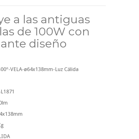
ye a las antiguas
las de 100W con
gante diseño
300º-VELA-ø64x138mm-Luz Cálida
 GL1871
10lm
Ø64x138mm
Kg
ÁLIDA