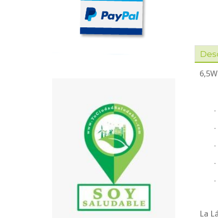
Des
6,5W
.
.
.
.
La L