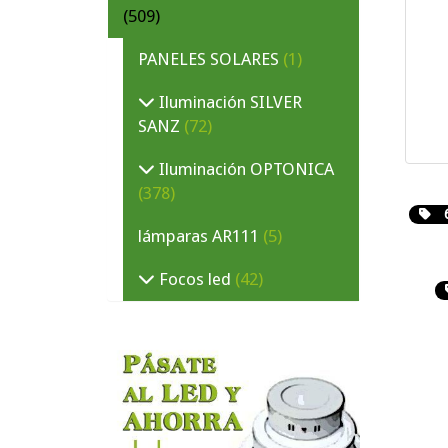
(509)
PANELES SOLARES
(1)
Iluminación SILVER
SANZ
(72)
Iluminación OPTONICA
(378)
lámparas AR111
(5)
Focos led
(42)