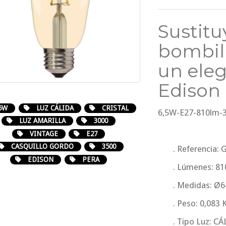
Sustitu
bombil
un ele
Edison
6W
LUZ CÁLIDA
CRISTAL
6,5W-E27-810lm-
LUZ AMARILLA
3000
VINTAGE
E27
CASQUILLO GORDO
3500
. Referencia:
EDISON
PERA
. Lúmenes: 8
. Medidas: 
. Peso: 0,083 
. Tipo Luz: C