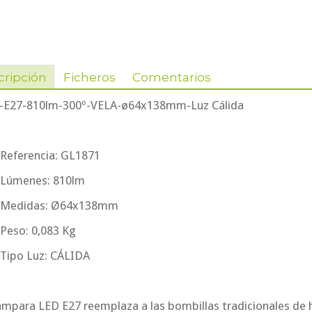
cripción
Ficheros
Comentarios
-E27-810lm-300º-VELA-ø64x138mm-Luz Cálida
 Referencia: GL1871
 Lúmenes: 810lm
. Medidas: Ø64x138mm
 Peso: 0,083 Kg
 Tipo Luz: CÁLIDA
ámpara LED E27 reemplaza a las bombillas tradicionales de 