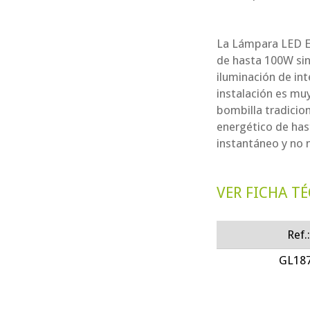
La Lámpara LED E2
de hasta 100W sin
iluminación de int
instalación es mu
bombilla tradicio
energético de has
instantáneo y no 
VER FICHA T
Ref.
GL18