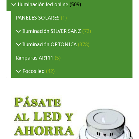
Iluminación led online
(509)
PANELES SOLARES
(1)
Iluminación SILVER SANZ
(72)
Iluminación OPTONICA
(378)
lámparas AR111
(5)
Focos led
(42)