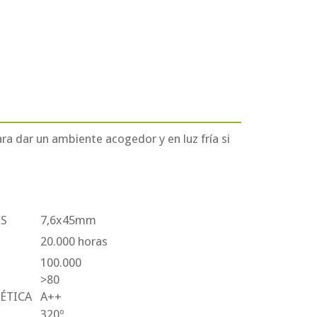
ra dar un ambiente acogedor y en luz fría si
S
7,6x45mm
UTIL
20.000 horas
100.000
>80
ÉTICA
A++
320º