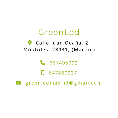
GreenLed
Calle Juan Ocaña, 2,
Móstoles
,
28931
,
(Madrid)
667495092
647880927
greenledmadrid
gmail.com