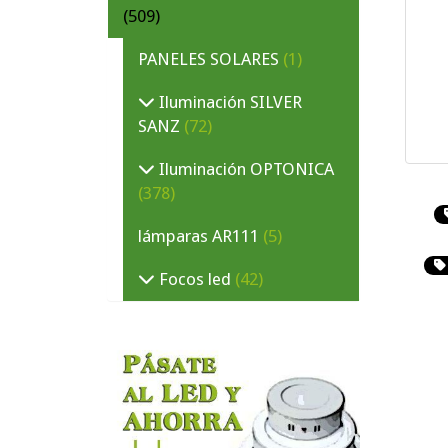
(509)
PANELES SOLARES
(1)
Iluminación SILVER
SANZ
(72)
Iluminación OPTONICA
(378)
lámparas AR111
(5)
Focos led
(42)