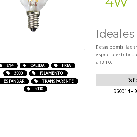
4W
Ideales
Estas bombillas t
aspecto estético d
ahorro.
E14
CALIDA
FRIA
3000
FILAMENTO
Ref.
ESTANDAR
TRANSPARENTE
5000
960314 - 