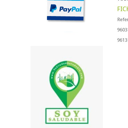
FIC
Refer
96031
96131