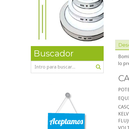
Des
Buscador
Bombi
lo pr
CA
POT
EQU
CAS
KELV
FLU
VOL