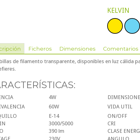
KELVIN
cripción
Ficheros
Dimensiones
Comentarios
llas de filamento transparente, disponibles en luz cálida pa
efieres.
RACTERÍSTICAS:
ENCIA
4W
DIMENSIONE
IVALENCIA
60W
VIDA 
QUILLO
E-14
ON/OFF
IN
3000/5000
CRI
JO
390 lm
CLASE ENERG
TAGE
230V
ANGULO