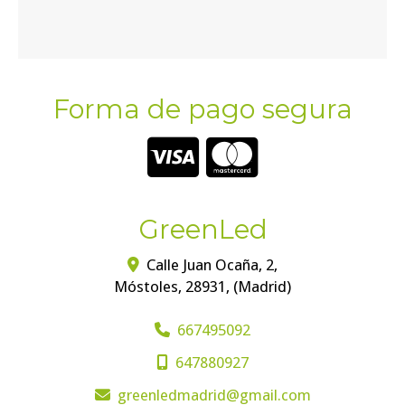
Forma de pago segura
GreenLed
Calle Juan Ocaña, 2,
Móstoles
,
28931
,
(Madrid)
667495092
647880927
greenledmadrid
gmail.com